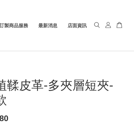
訂製商品服務
最新消息
店面資訊
植鞣皮革-多夾層短夾-
款
880