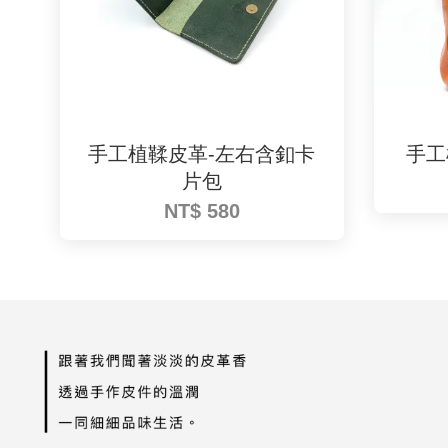
手工植鞣皮革-左右含釦卡
手工
片包
NT$ 580