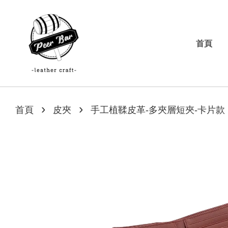
首頁
›
›
首頁
皮夾
手工植鞣皮革-多夾層短夾-卡片款