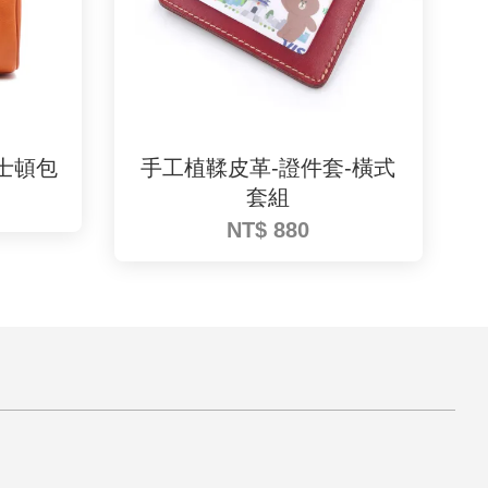
士頓包
手工植鞣皮革-證件套-橫式
套組
NT$ 880