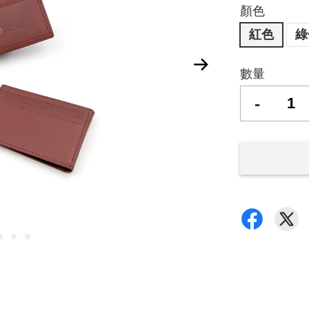
顏色
紅色
綠
數量
-